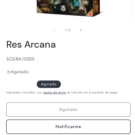
Abrir
elemento
A
multimedia
e
1
m
de
1
/
3
en
2
una
e
Res Arcana
ventana
u
modal
v
m
SKU:
SCGRA105ES
Agotado
Agotado
Impuestos incluidos. Los
gastos de envío
se calculan en la pantalla de pago.
Agotado
Notificarme