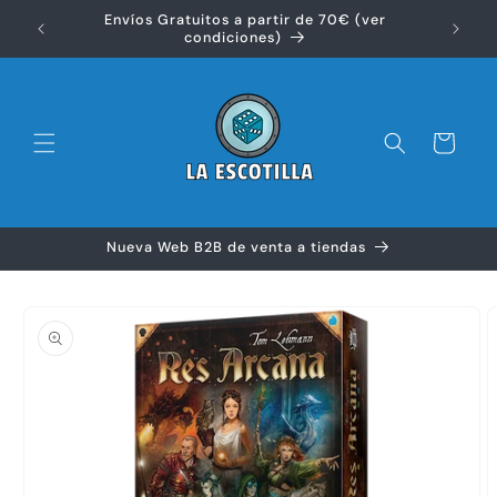
Ir
Envíos Gratuitos a partir de 70€ (ver
directamente
Disfr
condiciones)
al contenido
Carrito
Nueva Web B2B de venta a tiendas
Ir
directamente
a la
información
del producto