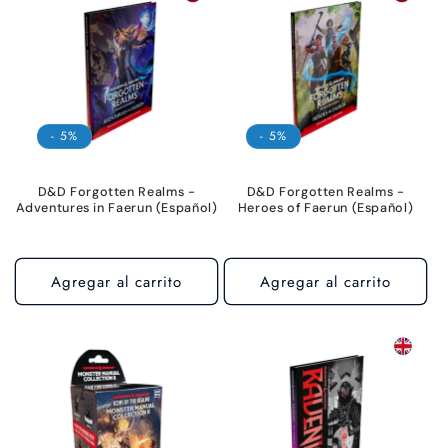
c
i
ó
- 5%
- 5%
n
:
D&D Forgotten Realms -
D&D Forgotten Realms -
Adventures in Faerun (Español)
Heroes of Faerun (Español)
Agregar al carrito
Agregar al carrito