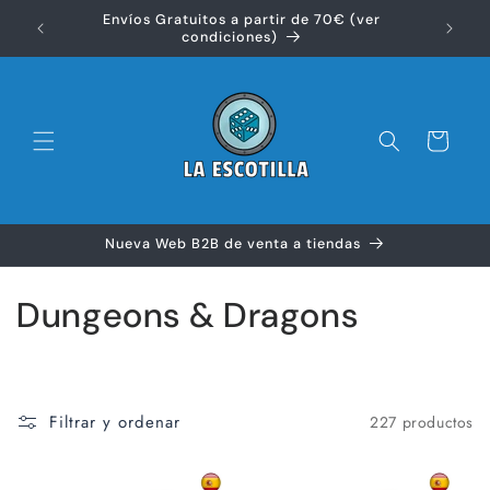
Ir
Envíos Gratuitos a partir de 70€ (ver
directamente
Disfr
condiciones)
al contenido
Carrito
Nueva Web B2B de venta a tiendas
C
Dungeons & Dragons
o
l
Filtrar y ordenar
227 productos
e
c