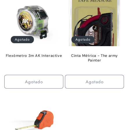
c
i
ó
Agotado
Agotado
n
:
Flexómetro 3m AK Interactive
Cinta Métrica - The army
Painter
Agotado
Agotado