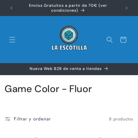
Ir
Envíos Gratuitos a partir de 70€ (ver
directamente
Disfr
condiciones)
al contenido
Carrito
Nueva Web B2B de venta a tiendas
C
Game Color - Fluor
o
l
Filtrar y ordenar
8 productos
e
c