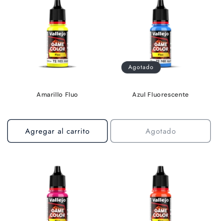
c
i
ó
Agotado
n
:
Amarillo Fluo
Azul Fluorescente
Agregar al carrito
Agotado