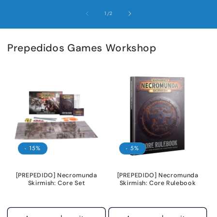
de
1
/
2
Prepedidos Games Workshop
- 15%
- 5%
[PREPEDIDO] Necromunda
[PREPEDIDO] Necromunda
Skirmish: Core Set
Skirmish: Core Rulebook