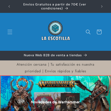
Ir
Envíos Gratuitos a partir de 70€ (ver
directamente
Disfr
condiciones)
al contenido
Carrito
Nueva Web B2B de venta a tiendas
Atención cercana | Tu satisfacción es nuestra
prioridad | Envíos rápidos y fiables
Novedades de Warhammer