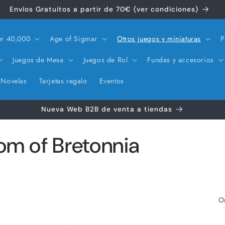
Envíos Gratuitos a partir de 70€ (ver condiciones)
r 40,000
Age of Sigmar
Otros juegos y miniaturas
P
Juegos de Mesa
Juegos de Rol
Fundas y accesorios
Novelas
Tarjetas regalo
Eventos
Nueva Web B2B de venta a tiendas
om of Bretonnia
O