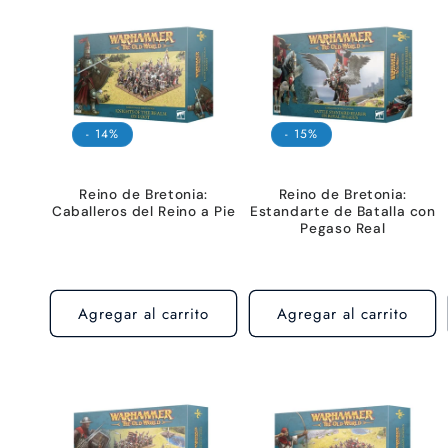
e
c
c
- 14%
- 15%
i
Reino de Bretonia:
Reino de Bretonia:
ó
Caballeros del Reino a Pie
Estandarte de Batalla con
Pegaso Real
n
:
Agregar al carrito
Agregar al carrito