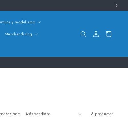
intura y modelismo
Iniciar
Carrito
Merchandising
sesión
rdenar por:
8 productos