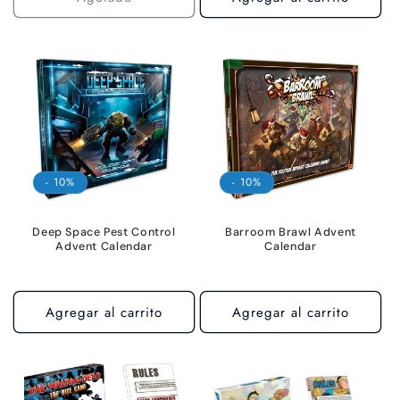
- 10%
- 10%
Deep Space Pest Control
Barroom Brawl Advent
Advent Calendar
Calendar
Agregar al carrito
Agregar al carrito