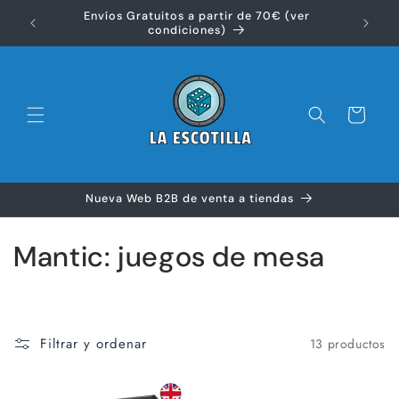
Ir
Envíos Gratuitos a partir de 70€ (ver
directamente
Disfr
condiciones)
al contenido
Carrito
Nueva Web B2B de venta a tiendas
C
Mantic: juegos de mesa
o
l
Filtrar y ordenar
13 productos
e
c