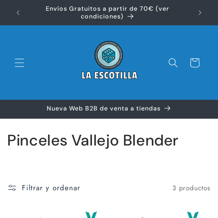
Ir
Envíos Gratuitos a partir de 70€ (ver
directamente
Disfr
condiciones)
al contenido
Carrito
Nueva Web B2B de venta a tiendas
C
Pinceles Vallejo Blender
o
l
Filtrar y ordenar
3 productos
e
c