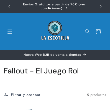
Ir
Envíos Gratuitos a partir de 70€ (ver
directamente
Disfr
condiciones)
al contenido
Carrito
Nueva Web B2B de venta a tiendas
C
Fallout - El Juego Rol
o
l
Filtrar y ordenar
5 productos
e
c