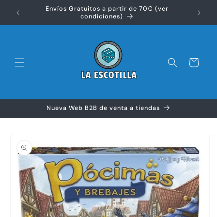
Ir
Envíos Gratuitos a partir de 70€ (ver
directamente
Disfr
condiciones)
al contenido
Carrito
Nueva Web B2B de venta a tiendas
Ir
directamente
a la
información
del producto