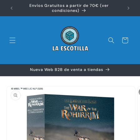
Ir
Envíos Gratuitos a partir de 70€ (ver
directamente
Disfr
condiciones)
al contenido
Carrito
Nueva Web B2B de venta a tiendas
Ir
directamente
a la
información
del producto