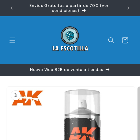
Ir
Envíos Gratuitos a partir de 70€ (ver
directamente
Disfr
condiciones)
al contenido
Carrito
Nueva Web B2B de venta a tiendas
Ir
directamente
a la
información
del producto