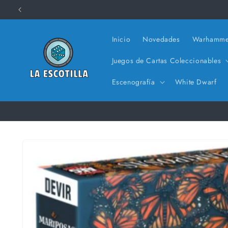
Ir
directamente
al contenido
Inicio
Novedades
Warhamme
Juegos de Cartas Coleccionables
Escenografía
White Dwarf
Ir
directamente
a la
información
del producto