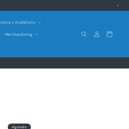
intura y modelismo
Iniciar
Carrito
Merchandising
sesión
Agotado