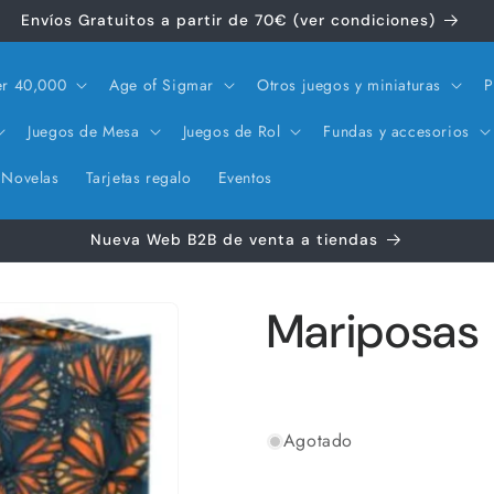
Envíos Gratuitos a partir de 70€ (ver condiciones)
r 40,000
Age of Sigmar
Otros juegos y miniaturas
P
Juegos de Mesa
Juegos de Rol
Fundas y accesorios
Novelas
Tarjetas regalo
Eventos
Nueva Web B2B de venta a tiendas
Mariposas
Agotado