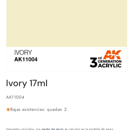
Abrir
elemento
Ivory 17ml
multimedia
1
en
una
SKU:
AK11004
ventana
modal
Bajas existencias: quedan 2
Impuestos incluidos. Los
gastos de envío
se calculan en la pantalla de pago.