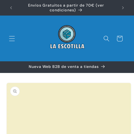
Ir
Envíos Gratuitos a partir de 70€ (ver
directamente
Disfr
condiciones)
al contenido
Carrito
Nueva Web B2B de venta a tiendas
Ir
directamente
a la
información
del producto