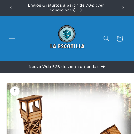
Ir
Envíos Gratuitos a partir de 70€ (ver
directamente
Disfr
condiciones)
al contenido
Carrito
Nueva Web B2B de venta a tiendas
Ir
directamente
a la
información
del producto