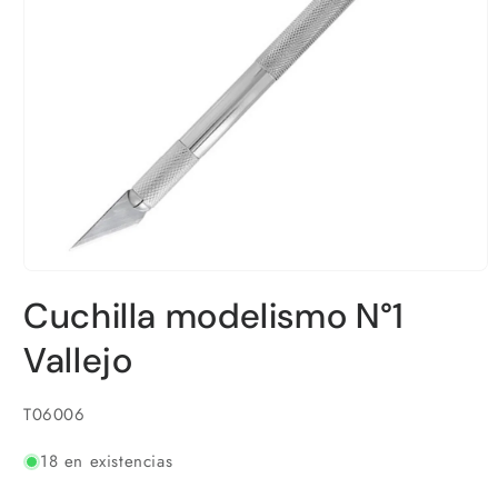
Abrir
elemento
Cuchilla modelismo N°1
multimedia
1
en
Vallejo
una
ventana
modal
SKU:
T06006
18 en existencias