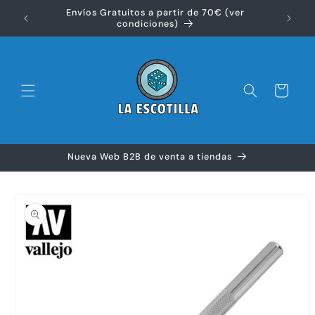
Ir
Envíos Gratuitos a partir de 70€ (ver
directamente
Disfr
condiciones)
al contenido
Carrito
Nueva Web B2B de venta a tiendas
Ir
directamente
a la
información
del producto