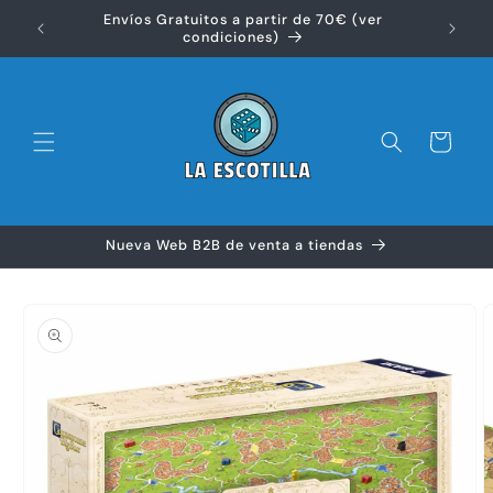
Ir
Envíos Gratuitos a partir de 70€ (ver
directamente
Disfr
condiciones)
al contenido
Carrito
Nueva Web B2B de venta a tiendas
Ir
directamente
a la
información
del producto