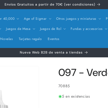
Envíos Gratuitos a partir de 70€ (ver condiciones)
r 40,000
Age of Sigmar
Otros juegos y miniaturas
P
Juegos de Mesa
Juegos de Rol
Fundas y accesorios
Novelas
Tarjetas regalo
Eventos
Nueva Web B2B de venta a tiendas
097 - Verd
SKU:
70885
5 en existencias