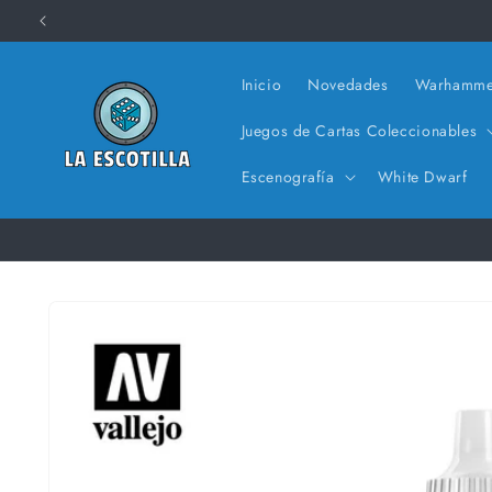
Ir
directamente
al contenido
Inicio
Novedades
Warhamme
Juegos de Cartas Coleccionables
Escenografía
White Dwarf
Ir
directamente
a la
información
del producto