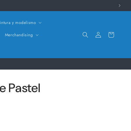
intura y modelismo
Iniciar
Carrito
Merchandising
sesión
e Pastel