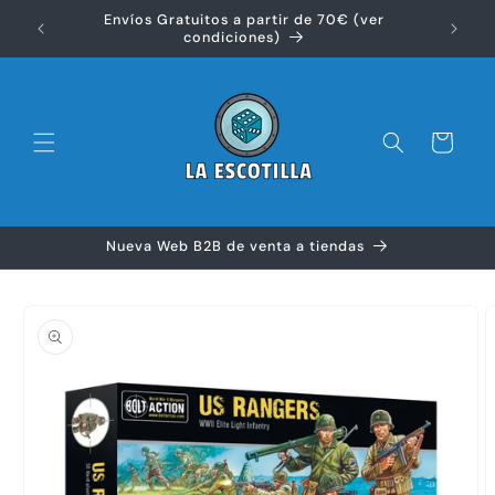
Ir
Envíos Gratuitos a partir de 70€ (ver
directamente
Disfr
condiciones)
al contenido
Carrito
Nueva Web B2B de venta a tiendas
Ir
directamente
a la
información
del producto