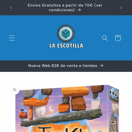
Ir
Envíos Gratuitos a partir de 70€ (ver
directamente
Disfr
condiciones)
al contenido
Carrito
Nueva Web B2B de venta a tiendas
Ir
directamente
a la
información
del producto