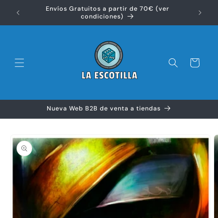
Ir
Envíos Gratuitos a partir de 70€ (ver
directamente
Disfr
condiciones)
al contenido
Carrito
Nueva Web B2B de venta a tiendas
Ir
directamente
a la
información
del producto