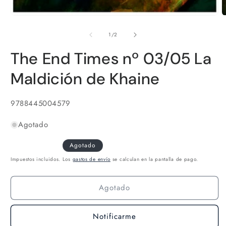
A
e
m
de
1
/
2
2
e
The End Times nº 03/05 La
u
v
m
Maldición de Khaine
SKU:
9788445004579
Agotado
Agotado
Impuestos incluidos. Los
gastos de envío
se calculan en la pantalla de pago.
Agotado
Notificarme