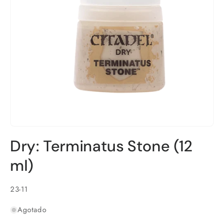
Abrir
elemento
Dry: Terminatus Stone (12
multimedia
1
en
ml)
una
ventana
modal
SKU:
23-11
Agotado