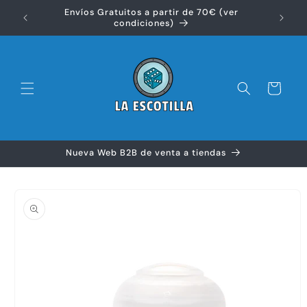
Ir
Envíos Gratuitos a partir de 70€ (ver
directamente
Disfr
condiciones)
al contenido
Carrito
Nueva Web B2B de venta a tiendas
Ir
directamente
a la
información
del producto