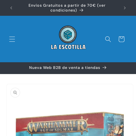
Ir
Envíos Gratuitos a partir de 70€ (ver
directamente
Disfr
condiciones)
al contenido
Carrito
Nueva Web B2B de venta a tiendas
Ir
directamente
a la
información
del producto