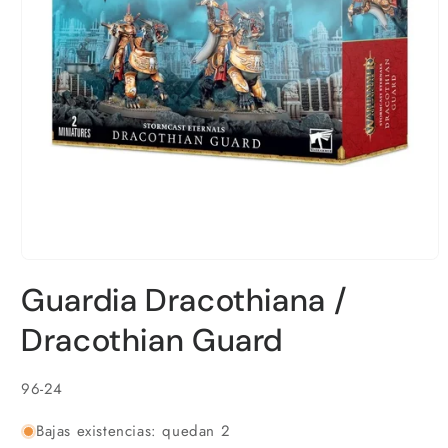
Abrir
elemento
Guardia Dracothiana /
multimedia
1
en
Dracothian Guard
una
ventana
modal
SKU:
96-24
Bajas existencias: quedan 2