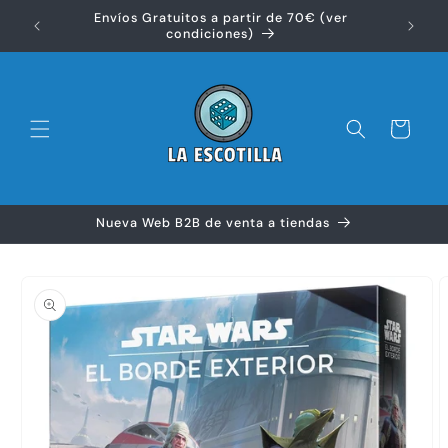
Ir
Envíos Gratuitos a partir de 70€ (ver
directamente
Disfr
condiciones)
al contenido
Carrito
Nueva Web B2B de venta a tiendas
Ir
directamente
a la
información
del producto