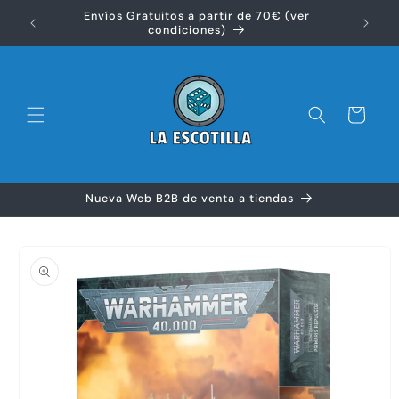
Ir
Envíos Gratuitos a partir de 70€ (ver
directamente
Disfr
condiciones)
al contenido
Carrito
Nueva Web B2B de venta a tiendas
Ir
directamente
a la
información
del producto