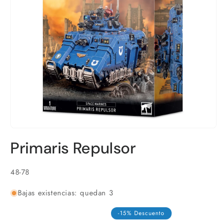
Abrir
elemento
Primaris Repulsor
multimedia
1
en
una
SKU:
48-78
ventana
modal
Bajas existencias: quedan 3
-15% Descuento