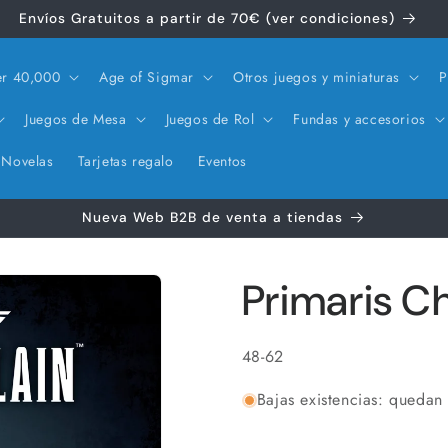
Envíos Gratuitos a partir de 70€ (ver condiciones)
r 40,000
Age of Sigmar
Otros juegos y miniaturas
P
Juegos de Mesa
Juegos de Rol
Fundas y accesorios
Novelas
Tarjetas regalo
Eventos
Nueva Web B2B de venta a tiendas
Primaris C
SKU:
48-62
Bajas existencias: quedan