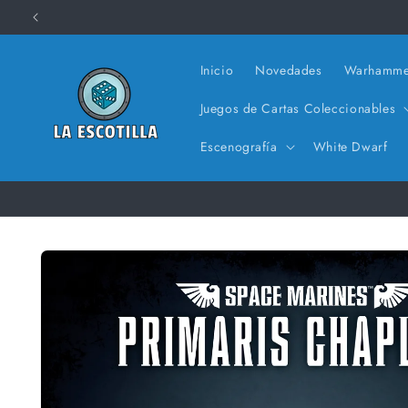
Ir
directamente
al contenido
Inicio
Novedades
Warhamme
Juegos de Cartas Coleccionables
Escenografía
White Dwarf
Ir
directamente
a la
información
del producto