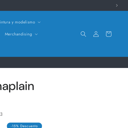
intura y modelismo
Iniciar
Carrito
Merchandising
sesión
haplain
 3
-15% Descuento