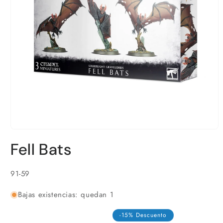
Abrir
elemento
Fell Bats
multimedia
1
en
una
SKU:
91-59
ventana
modal
Bajas existencias: quedan 1
-15% Descuento