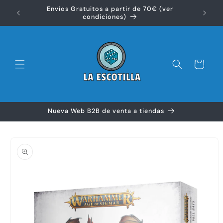
Ir
Envíos Gratuitos a partir de 70€ (ver
directamente
Disfr
condiciones)
al contenido
Carrito
Nueva Web B2B de venta a tiendas
Ir
directamente
a la
información
del producto