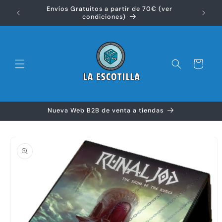
Ir
Envíos Gratuitos a partir de 70€ (ver
directamente
Disfr
condiciones)
al contenido
Carrito
Nueva Web B2B de venta a tiendas
Ir
directamente
a la
información
del producto