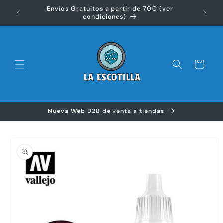
Ir
Envíos Gratuitos a partir de 70€ (ver
directamente
Disfr
condiciones)
al contenido
Carrito
Nueva Web B2B de venta a tiendas
Ir
directamente
a la
información
del producto