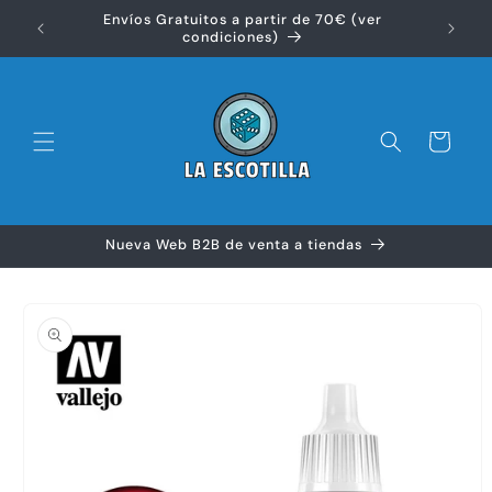
Ir
Envíos Gratuitos a partir de 70€ (ver
directamente
Disfr
condiciones)
al contenido
Carrito
Nueva Web B2B de venta a tiendas
Ir
directamente
a la
información
del producto