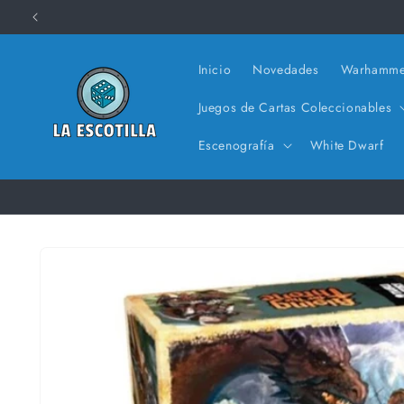
Ir
directamente
al contenido
Inicio
Novedades
Warhamme
Juegos de Cartas Coleccionables
Escenografía
White Dwarf
Ir
directamente
a la
información
del producto