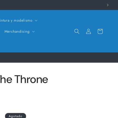
intura y modelismo
Iniciar
Carrito
Merchandising
sesión
The Throne
Agotado