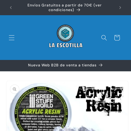
Ir
Envíos Gratuitos a partir de 70€ (ver
directamente
Disfr
condiciones)
al contenido
Carrito
Nueva Web B2B de venta a tiendas
Ir
directamente
a la
información
del producto