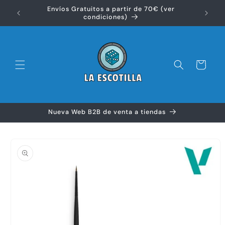
Ir
Envíos Gratuitos a partir de 70€ (ver
directamente
Disfr
condiciones)
al contenido
Carrito
Nueva Web B2B de venta a tiendas
Ir
directamente
a la
información
del producto