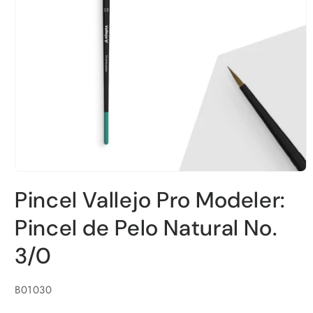
Abrir
elemento
Pincel Vallejo Pro Modeler:
multimedia
1
en
Pincel de Pelo Natural No.
una
ventana
3/0
modal
SKU:
B01030