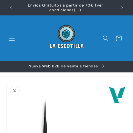
Ir
Envíos Gratuitos a partir de 70€ (ver
directamente
Disfr
condiciones)
al contenido
Carrito
Nueva Web B2B de venta a tiendas
Ir
directamente
a la
información
del producto