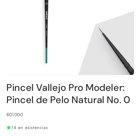
Abrir
elemento
Pincel Vallejo Pro Modeler:
multimedia
1
en
Pincel de Pelo Natural No. 0
una
ventana
modal
SKU:
B01000
14 en existencias