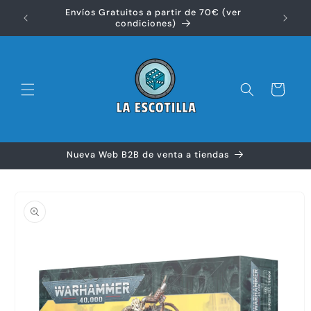
Ir
Envíos Gratuitos a partir de 70€ (ver
directamente
Disfr
condiciones)
al contenido
Carrito
Nueva Web B2B de venta a tiendas
Ir
directamente
a la
información
del producto