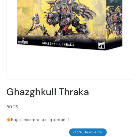
Abrir
elemento
Ghazghkull Thraka
multimedia
1
en
una
SKU:
50-29
ventana
modal
Bajas existencias: quedan 1
-15% Descuento