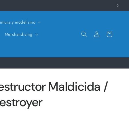
intura y modelismo
Iniciar
Carrito
Merchandising
sesión
estructor Maldicida /
estroyer