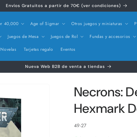
Envíos Gratuitos a partir de 70€ (ver condiciones)
r 40,000
Age of Sigmar
Otros juegos y miniaturas
P
Juegos de Mesa
Juegos de Rol
Fundas y accesorios
Novelas
Tarjetas regalo
Eventos
Nueva Web B2B de venta a tiendas
Necrons: D
Hexmark D
SKU:
49-27