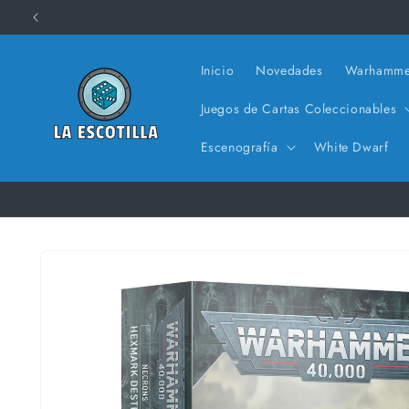
Ir
directamente
al contenido
Inicio
Novedades
Warhamme
Juegos de Cartas Coleccionables
Escenografía
White Dwarf
Ir
directamente
a la
información
del producto