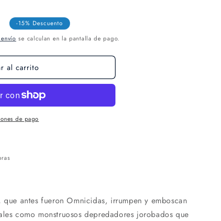
-15% Descuento
 envío
se calculan en la pantalla de pago.
 al carrito
iones de pago
oras
s, que antes fueron Omnicidas, irrumpen y emboscan
nales como monstruosos depredadores jorobados que