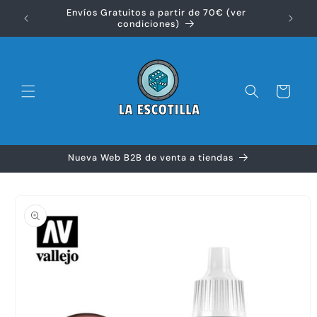
Ir
Envíos Gratuitos a partir de 70€ (ver
directamente
Disfr
condiciones)
al contenido
Carrito
Nueva Web B2B de venta a tiendas
Ir
directamente
a la
información
del producto