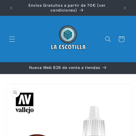
Ir
Envíos Gratuitos a partir de 70€ (ver
directamente
Disfr
condiciones)
al contenido
Carrito
Nueva Web B2B de venta a tiendas
Ir
directamente
a la
información
del producto