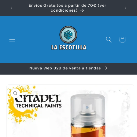
Ir
Envíos Gratuitos a partir de 70€ (ver
directamente
Disfr
condiciones)
al contenido
Carrito
Nueva Web B2B de venta a tiendas
Ir
directamente
a la
información
del producto