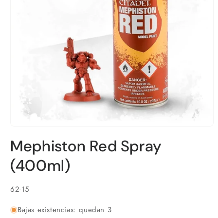
Abrir
elemento
Mephiston Red Spray
multimedia
1
en
(400ml)
una
ventana
modal
SKU:
62-15
Bajas existencias: quedan 3