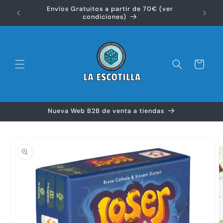
Ir
Envíos Gratuitos a partir de 70€ (ver
directamente
Disfr
condiciones)
al contenido
Carrito
Nueva Web B2B de venta a tiendas
Ir
directamente
a la
información
del producto
A
e