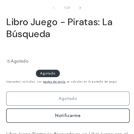
elemento
multimedia
de
1
/
3
1
en
Libro Juego - Piratas: La
una
ventana
modal
Búsqueda
Agotado
Agotado
Impuestos incluidos. Los
gastos de envío
se calculan en la pantalla de pago.
Agotado
Notificarme
Libro Juego Piratas La Búsqueda es un Libro Juego con el