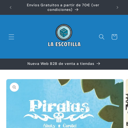
Ir
Envíos Gratuitos a partir de 70€ (ver
directamente
Disfr
condiciones)
al contenido
Carrito
Nueva Web B2B de venta a tiendas
Ir
directamente
a la
información
del producto