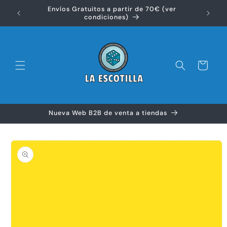
Ir
Envíos Gratuitos a partir de 70€ (ver
directamente
Disfr
condiciones)
al contenido
Carrito
Nueva Web B2B de venta a tiendas
Ir
directamente
a la
información
del producto