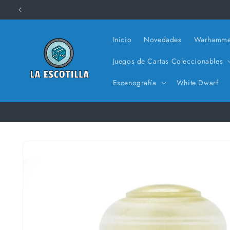
Ir
directamente
al contenido
Inicio
Novedades
Warhamme
Juegos de Cartas Coleccionables
Escenografía
White Dwarf
Ir
directamente
a la
información
del producto