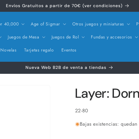
Envíos Gratuitos a partir de 70€ (ver condiciones)
r 40,000
Age of Sigmar
Otros juegos y miniaturas
P
Juegos de Mesa
Juegos de Rol
Fundas y accesorios
Novelas
Tarjetas regalo
Eventos
Nueva Web B2B de venta a tiendas
Layer: Dorn
SKU:
22-80
Bajas existencias: quedan