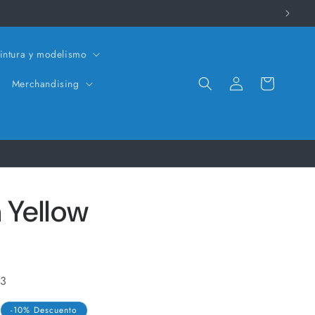
intura y modelismo
Iniciar
Carrito
Merchandising
sesión
 Yellow
 3
-10% Descuento