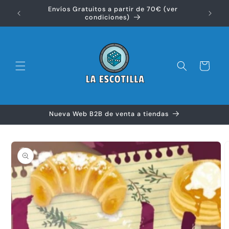
Ir
Envíos Gratuitos a partir de 70€ (ver
directamente
Disfr
condiciones)
al contenido
Carrito
Nueva Web B2B de venta a tiendas
Ir
directamente
a la
información
del producto