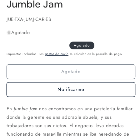
Jumble Jam
u
v
m
SKU:
JUE-TXA-JUMJ-CAR-ES
Agotado
Agotado
Impuestos incluidos. Los
gastos de envío
se calculan en la pantalla de pago.
Agotado
Notificarme
En
Jumble Jam
nos encontramos en una pastelería familiar
donde la gerente es una adorable abuela, y sus
trabajadores son sus nietos. El negocio lleva décadas
funcionando de maravilla mientras se iba heredando de