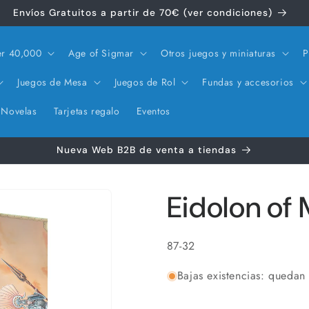
Envíos Gratuitos a partir de 70€ (ver condiciones)
r 40,000
Age of Sigmar
Otros juegos y miniaturas
P
Juegos de Mesa
Juegos de Rol
Fundas y accesorios
Novelas
Tarjetas regalo
Eventos
Nueva Web B2B de venta a tiendas
Eidolon of
SKU:
87-32
Bajas existencias: quedan