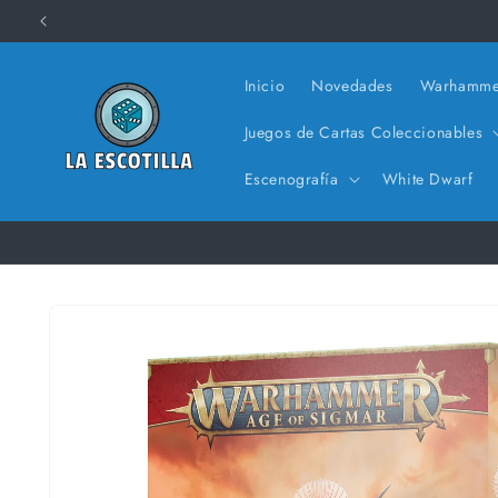
Ir
directamente
al contenido
Inicio
Novedades
Warhamme
Juegos de Cartas Coleccionables
Escenografía
White Dwarf
Ir
directamente
a la
información
del producto