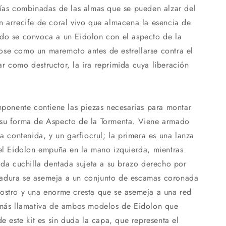
gías combinadas de las almas que se pueden alzar del
n arrecife de coral vivo que almacena la esencia de
ndo se convoca a un Eidolon con el aspecto de la
ose como un maremoto antes de estrellarse contra el
r como destructor, la ira reprimida cuya liberación
omponente contiene las piezas necesarias para montar
 su forma de Aspecto de la Tormenta. Viene armado
ia contenida, y un garfiocrul; la primera es una lanza
 el Eidolon empuña en la mano izquierda, mientras
cada cuchilla dentada sujeta a su brazo derecho por
adura se asemeja a un conjunto de escamas coronada
ostro y una enorme cresta que se asemeja a una red
a más llamativa de ambos modelos de Eidolon que
de este kit es sin duda la capa, que representa el