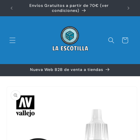
Ir
Envíos Gratuitos a partir de 70€ (ver
directamente
Disfr
condiciones)
al contenido
Carrito
Nueva Web B2B de venta a tiendas
Ir
directamente
a la
información
del producto