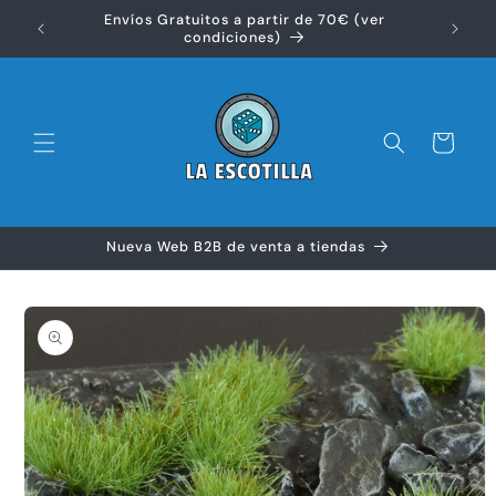
Ir
Envíos Gratuitos a partir de 70€ (ver
directamente
Disfr
condiciones)
al contenido
Carrito
Nueva Web B2B de venta a tiendas
Ir
directamente
a la
información
del producto