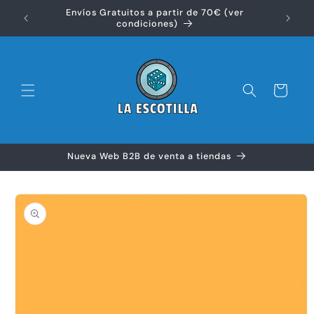
Ir
Envíos Gratuitos a partir de 70€ (ver
directamente
Disfr
condiciones)
al contenido
Carrito
Nueva Web B2B de venta a tiendas
Ir
directamente
a la
información
del producto