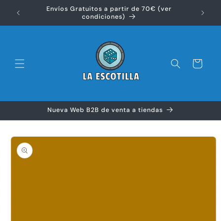
Ir
Envíos Gratuitos a partir de 70€ (ver
directamente
Disfr
condiciones)
al contenido
Carrito
Nueva Web B2B de venta a tiendas
Ir
directamente
a la
información
del producto