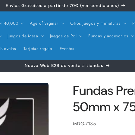
Envíos Gratuitos a partir de 70€ (ver condiciones)
r 40,000
Age of Sigmar
Otros juegos y miniaturas
P
Juegos de Mesa
Juegos de Rol
Fundas y accesorios
Novelas
Tarjetas regalo
Eventos
Nueva Web B2B de venta a tiendas
Fundas Pr
50mm x 
SKU:
MDG-7135