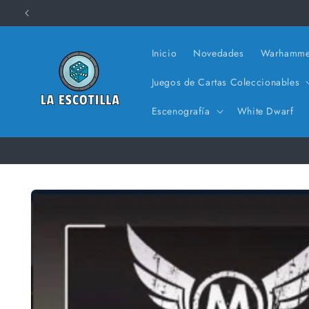
Ir
directamente
al contenido
Inicio
Novedades
Warhamme
Juegos de Cartas Coleccionables
Escenografía
White Dwarf
Ir
directamente
a la
información
del producto