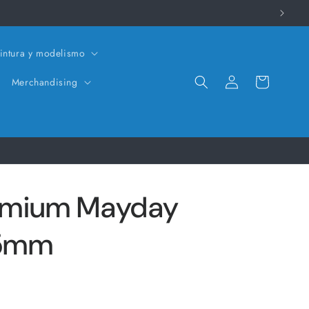
intura y modelismo
Iniciar
Carrito
Merchandising
sesión
emium Mayday
75mm